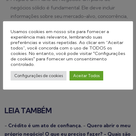
negócios sólido é fundamental. Ele deve incluir
informações sobre seu mercado-alvo, concorrência,
estratégia de marketing e projeções financeiras.
Usamos cookies em nosso site para fornecer a
Temos algumas orientações úteis
aqui
sobre
.
experiência mais relevante, lembrando suas
Gerencie suas finanças com cuidado: Uma vez que
preferências e visitas repetidas. Ao clicar em “Aceitar
todos”, você concorda com o uso de TODOS os
seu negócio esteja operacional, é essencial manter
cookies. No entanto, você pode visitar "Configurações
um controle rigoroso das finanças, tanto para a
de cookies" para fornecer um consentimento
controlado.
sustentabilidade do empreendimento, quanto para
poder honrar com os compromissos de pagamento
Configurações de cookies
Aceitar Todos
do microcrédito contratado.
LEIA TAMBÉM
-
Crédito é um ato de confiança.
-
Quero abrir o meu
próprio negócio! O que eu preciso fazer?
- Quais são